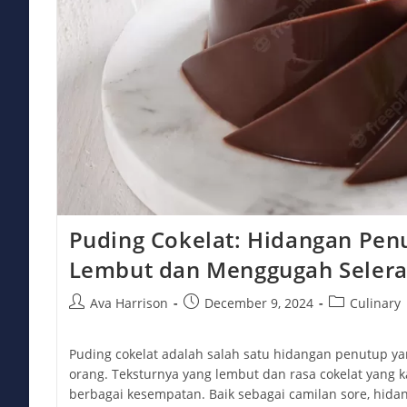
Puding Cokelat: Hidangan Pen
Lembut dan Menggugah Seler
Post
Post
Post
Ava Harrison
December 9, 2024
Culinary
author:
published:
category:
Puding cokelat adalah salah satu hidangan penutup ya
orang. Teksturnya yang lembut dan rasa cokelat yang k
berbagai kesempatan. Baik sebagai camilan sore, hida