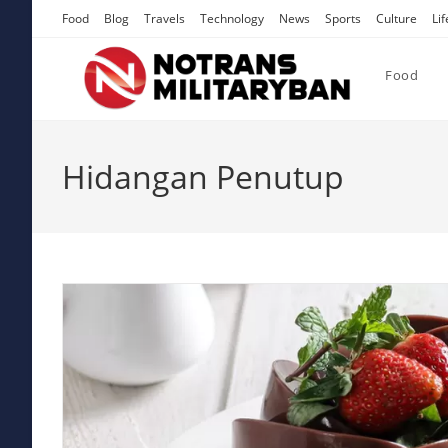
Skip
Food
Blog
Travels
Technology
News
Sports
Culture
Lif
to
content
Food
Hidangan Penutup