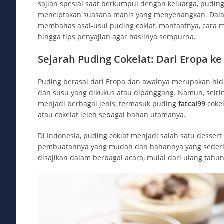
sajian spesial saat berkumpul dengan keluarga, pudin
menciptakan suasana manis yang menyenangkan. Dalam a
membahas asal-usul puding coklat, manfaatnya, cara m
hingga tips penyajian agar hasilnya sempurna.
Sejarah Puding Cokelat: Dari Eropa k
Puding berasal dari Eropa dan awalnya merupakan hida
dan susu yang dikukus atau dipanggang. Namun, seir
menjadi berbagai jenis, termasuk puding
fatcai99
coke
atau cokelat leleh sebagai bahan utamanya.
Di Indonesia, puding coklat menjadi salah satu dessert
pembuatannya yang mudah dan bahannya yang sederha
disajikan dalam berbagai acara, mulai dari ulang tahu