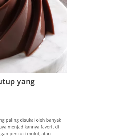
utup yang
a
ng paling disukai oleh banyak
aya menjadikannya favorit di
ngan pencuci mulut, atau