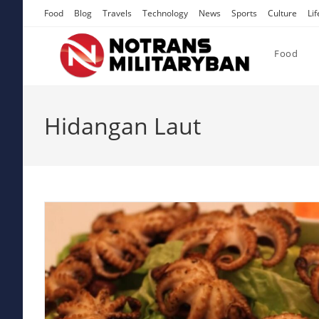
Skip
Food
Blog
Travels
Technology
News
Sports
Culture
Lif
to
content
Food
Hidangan Laut