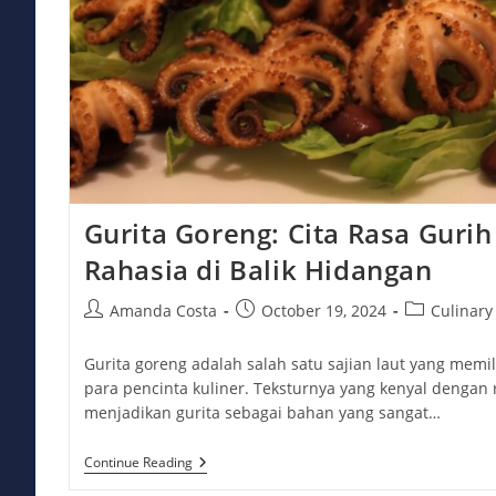
Gurita Goreng: Cita Rasa Gur
Rahasia di Balik Hidangan
Post
Post
Post
Amanda Costa
October 19, 2024
Culinary
author:
published:
category:
Gurita goreng adalah salah satu sajian laut yang memil
para pencinta kuliner. Teksturnya yang kenyal dengan 
menjadikan gurita sebagai bahan yang sangat…
Gurita
Continue Reading
Goreng: