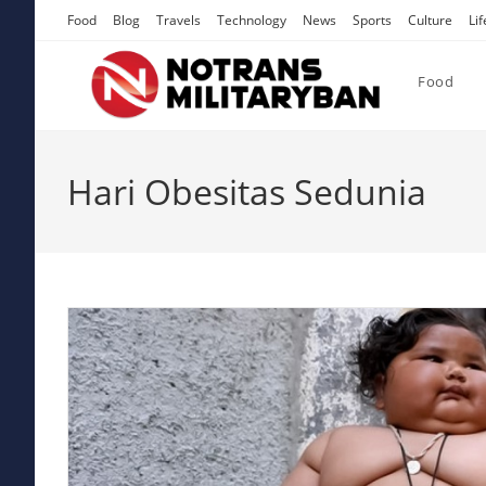
Skip
Food
Blog
Travels
Technology
News
Sports
Culture
Lif
to
content
Food
Hari Obesitas Sedunia