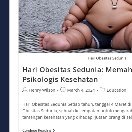
Hari Obesitas Sedunia
Hari Obesitas Sedunia: Mem
Psikologis Kesehatan
Post
Post
Post
Henry Wilson
March 4, 2024
Education
author:
published:
category:
Hari Obesitas Sedunia Setiap tahun, tanggal 4 Maret di
Obesitas Sedunia, sebuah kesempatan untuk mengarah
tantangan kesehatan yang dihadapi jutaan orang di se
Hari
Continue Reading