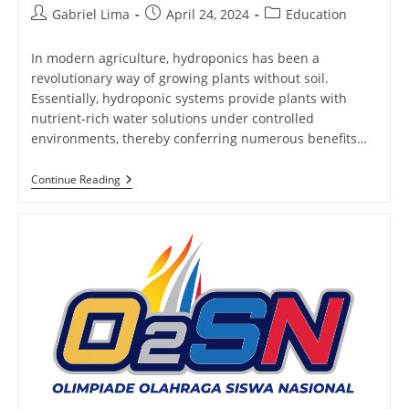
Post
Post
Post
Gabriel Lima
April 24, 2024
Education
author:
published:
category:
In modern agriculture, hydroponics has been a
revolutionary way of growing plants without soil.
Essentially, hydroponic systems provide plants with
nutrient-rich water solutions under controlled
environments, thereby conferring numerous benefits…
Hydroponics
Continue Reading
Unleashed:
Revolution
Food
Production