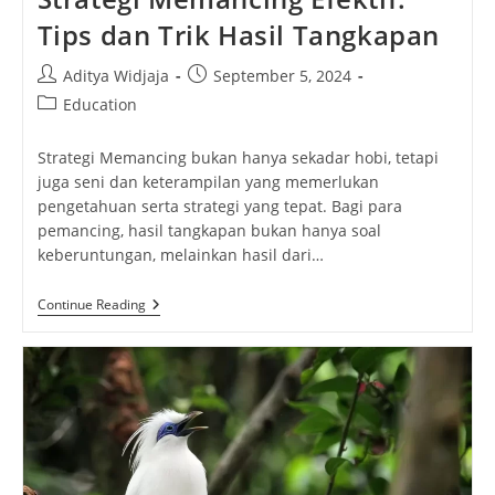
Tips dan Trik Hasil Tangkapan
Post
Post
Aditya Widjaja
September 5, 2024
author:
published:
Post
Education
category:
Strategi Memancing bukan hanya sekadar hobi, tetapi
juga seni dan keterampilan yang memerlukan
pengetahuan serta strategi yang tepat. Bagi para
pemancing, hasil tangkapan bukan hanya soal
keberuntungan, melainkan hasil dari…
Strategi
Continue Reading
Memancing
Efektif:
Tips
Dan
Trik
Hasil
Tangkapan