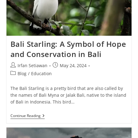
Bali Starling: A Symbol of Hope
and Conservation in Bali
Post
Post
Irfan Setiawan
May 24, 2024
author:
published:
Post
Blog
/
Education
category:
The Bali Starling is a pretty bird that are also called by
the names of Bali Myna or Jalak Bali, native to the island
of Bali in Indonesia. This bird…
Bali
Continue Reading
Starling:
A
Symbol
Of