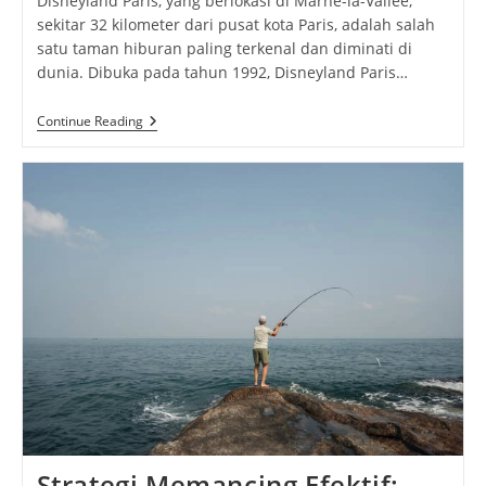
Disneyland Paris, yang berlokasi di Marne-la-Vallée,
sekitar 32 kilometer dari pusat kota Paris, adalah salah
satu taman hiburan paling terkenal dan diminati di
dunia. Dibuka pada tahun 1992, Disneyland Paris…
Disneyland
Continue Reading
Paris:
Panduan
Lengkap
Untuk
Menikmati
Destinasi
Impian
Di
Eropa
Strategi Memancing Efektif: