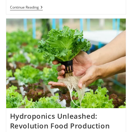
Volcanic
Continue Reading
Activity:
Unveiling
Nature’s
Fiery
Forces
2024
Hydroponics Unleashed:
Revolution Food Production