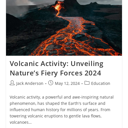
Hope
And
Conservation
In
Bali
Volcanic Activity: Unveiling
Nature’s Fiery Forces 2024
Post
Post
Post
Jack Anderson
May 12, 2024
Education
author:
published:
category:
Volcanic activity, a powerful and awe-inspiring natural
phenomenon, has shaped the Earth's surface and
influenced human history for millions of years. From
towering volcanic eruptions to gentle lava flows,
volcanoes…