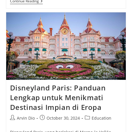
Sekolah
Continue Reading
Favorit:
Menyelami
Dunia
Pendidikan
Yang
Berkelas
Dan
Berkualitas
Disneyland Paris: Panduan
Lengkap untuk Menikmati
Destinasi Impian di Eropa
Post
Post
Post
Arvin Dio
October 30, 2024
Education
author:
published:
category: