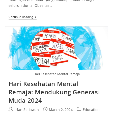
seluruh dunia. Obesitas…
Hari
Continue Reading
Obesitas
Sedunia:
Memahami
Dampak
Psikologis
Kesehatan
Hari Kesehatan Mental Remaja
Hari Kesehatan Mental
Remaja: Mendukung Generasi
Muda 2024
Post
Post
Post
Irfan Setiawan
March 2, 2024
Education