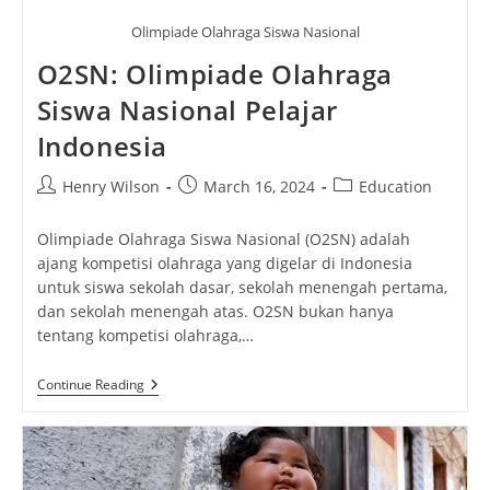
Olimpiade Olahraga Siswa Nasional
O2SN: Olimpiade Olahraga
Siswa Nasional Pelajar
Indonesia
Post
Post
Post
Henry Wilson
March 16, 2024
Education
author:
published:
category:
Olimpiade Olahraga Siswa Nasional (O2SN) adalah
ajang kompetisi olahraga yang digelar di Indonesia
untuk siswa sekolah dasar, sekolah menengah pertama,
dan sekolah menengah atas. O2SN bukan hanya
tentang kompetisi olahraga,…
O2SN:
Continue Reading
Olimpiade
Olahraga
Siswa
Nasional
Pelajar
Indonesia