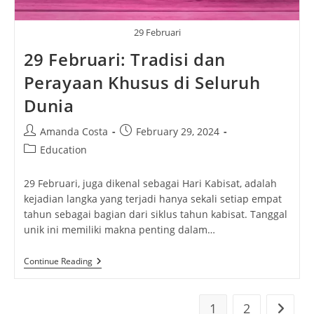
29 Februari
29 Februari: Tradisi dan
Perayaan Khusus di Seluruh
Dunia
Post
Post
Amanda Costa
February 29, 2024
author:
published:
Post
Education
category:
29 Februari, juga dikenal sebagai Hari Kabisat, adalah
kejadian langka yang terjadi hanya sekali setiap empat
tahun sebagai bagian dari siklus tahun kabisat. Tanggal
unik ini memiliki makna penting dalam…
29
Continue Reading
Februari:
Tradisi
Dan
Perayaan
1
2
Go to t