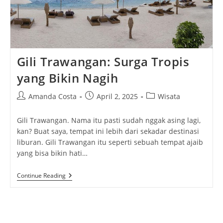
Gili Trawangan: Surga Tropis
yang Bikin Nagih
Post
Post
Post
Amanda Costa
April 2, 2025
Wisata
author:
published:
category:
Gili Trawangan. Nama itu pasti sudah nggak asing lagi,
kan? Buat saya, tempat ini lebih dari sekadar destinasi
liburan. Gili Trawangan itu seperti sebuah tempat ajaib
yang bisa bikin hati…
Gili
Continue Reading
Trawangan:
Surga
Tropis
Yang
Bikin