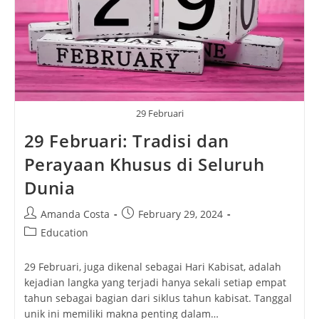
29 Februari
29 Februari: Tradisi dan
Perayaan Khusus di Seluruh
Dunia
Post
Post
Amanda Costa
February 29, 2024
author:
published:
Post
Education
category:
29 Februari, juga dikenal sebagai Hari Kabisat, adalah
kejadian langka yang terjadi hanya sekali setiap empat
tahun sebagai bagian dari siklus tahun kabisat. Tanggal
unik ini memiliki makna penting dalam…