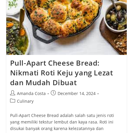
Pull-Apart Cheese Bread:
Nikmati Roti Keju yang Lezat
dan Mudah Dibuat
Post
Post
Amanda Costa
December 14, 2024
author:
published:
Post
Culinary
category:
Pull-Apart Cheese Bread adalah salah satu jenis roti
yang memiliki tekstur lembut dan kaya rasa. Roti ini
disukai banyak orang karena kelezatannya dan