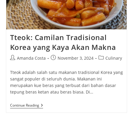
Tteok: Camilan Tradisional
Korea yang Kaya Akan Makna
Post
Post
Post
Amanda Costa
November 3, 2024
Culinary
author:
published:
category:
Tteok adalah salah satu makanan tradisional Korea yang
sangat populer di seluruh dunia. Makanan ini
merupakan kue beras yang terbuat dari bahan dasar
tepung beras ketan atau beras biasa. Di…
Tteok:
Continue Reading
Camilan
Tradisional
Korea
Yang
Kaya