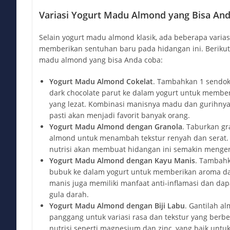
Variasi Yogurt Madu Almond yang Bisa An
Selain yogurt madu almond klasik, ada beberapa varias
memberikan sentuhan baru pada hidangan ini. Berikut 
madu almond yang bisa Anda coba:
Yogurt Madu Almond Cokelat
. Tambahkan 1 sendok
dark chocolate parut ke dalam yogurt untuk member
yang lezat. Kombinasi manisnya madu dan gurihnya
pasti akan menjadi favorit banyak orang.
Yogurt Madu Almond dengan Granola
. Taburkan gr
almond untuk menambah tekstur renyah dan serat. 
nutrisi akan membuat hidangan ini semakin menge
Yogurt Madu Almond dengan Kayu Manis
. Tambahk
bubuk ke dalam yogurt untuk memberikan aroma da
manis juga memiliki manfaat anti-inflamasi dan d
gula darah.
Yogurt Madu Almond dengan Biji Labu
. Gantilah a
panggang untuk variasi rasa dan tekstur yang berbed
nutrisi seperti magnesium dan zinc, yang baik untu