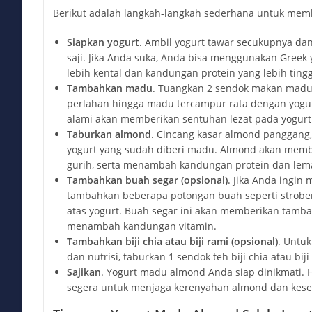
Berikut adalah langkah-langkah sederhana untuk mem
Siapkan yogurt
. Ambil yogurt tawar secukupnya d
saji. Jika Anda suka, Anda bisa menggunakan Greek 
lebih kental dan kandungan protein yang lebih tingg
Tambahkan madu
. Tuangkan 2 sendok makan madu 
perlahan hingga madu tercampur rata dengan yogu
alami akan memberikan sentuhan lezat pada yogurt
Taburkan almond
. Cincang kasar almond panggang,
yogurt yang sudah diberi madu. Almond akan memb
gurih, serta menambah kandungan protein dan lem
Tambahkan buah segar (opsional)
. Jika Anda ingin
tambahkan beberapa potongan buah seperti stroberi
atas yogurt. Buah segar ini akan memberikan tamb
menambah kandungan vitamin.
Tambahkan biji chia atau biji rami (opsional)
. Untu
dan nutrisi, taburkan 1 sendok teh biji chia atau biji
Sajikan
. Yogurt madu almond Anda siap dinikmati. H
segera untuk menjaga kerenyahan almond dan kese