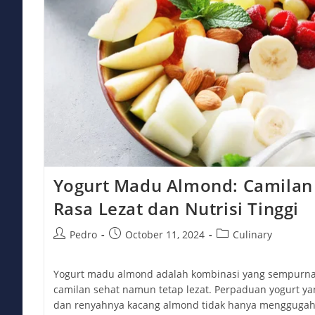
Yogurt Madu Almond: Camilan
Rasa Lezat dan Nutrisi Tinggi
Post
Post
Post
Pedro
October 11, 2024
Culinary
author:
published:
category:
Yogurt madu almond adalah kombinasi yang sempurna
camilan sehat namun tetap lezat. Perpaduan yogurt y
dan renyahnya kacang almond tidak hanya menggugah s