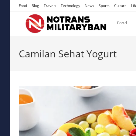
Skip
Food
Blog
Travels
Technology
News
Sports
Culture
Lif
to
content
Food
Camilan Sehat Yogurt