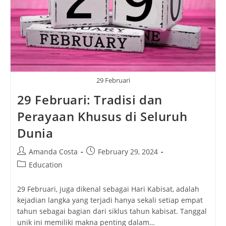
29 Februari
29 Februari: Tradisi dan
Perayaan Khusus di Seluruh
Dunia
Post
Post
Amanda Costa
February 29, 2024
author:
published:
Post
Education
category:
29 Februari, juga dikenal sebagai Hari Kabisat, adalah
kejadian langka yang terjadi hanya sekali setiap empat
tahun sebagai bagian dari siklus tahun kabisat. Tanggal
unik ini memiliki makna penting dalam…