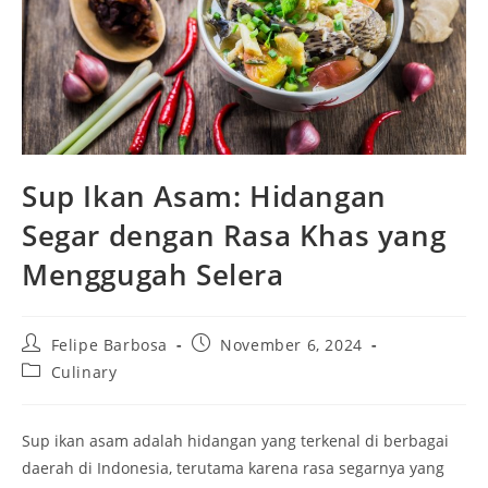
Sup Ikan Asam: Hidangan
Segar dengan Rasa Khas yang
Menggugah Selera
Post
Post
Felipe Barbosa
November 6, 2024
author:
published:
Post
Culinary
category:
Sup ikan asam adalah hidangan yang terkenal di berbagai
daerah di Indonesia, terutama karena rasa segarnya yang