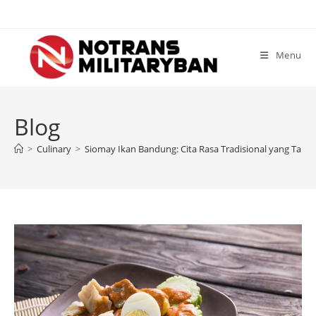
Skip
to
content
Menu
Blog
>
Culinary
>
Siomay Ikan Bandung: Cita Rasa Tradisional yang Tak T