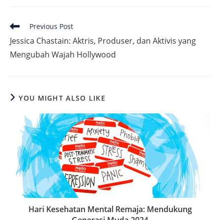
Read
Previous Post
more
Jessica Chastain: Aktris, Produser, dan Aktivis yang
articles
Mengubah Wajah Hollywood
YOU MIGHT ALSO LIKE
Hari Kesehatan Mental Remaja: Mendukung
Generasi Muda 2024