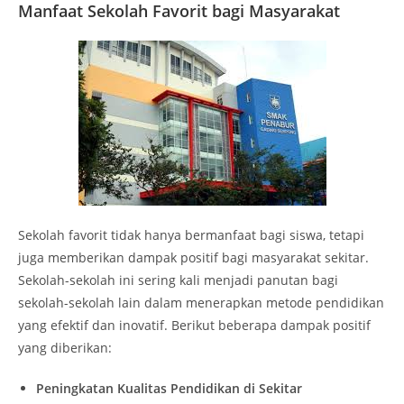
Manfaat Sekolah Favorit bagi Masyarakat
Sekolah favorit tidak hanya bermanfaat bagi siswa, tetapi
juga memberikan dampak positif bagi masyarakat sekitar.
Sekolah-sekolah ini sering kali menjadi panutan bagi
sekolah-sekolah lain dalam menerapkan metode pendidikan
yang efektif dan inovatif. Berikut beberapa dampak positif
yang diberikan:
Peningkatan Kualitas Pendidikan di Sekitar