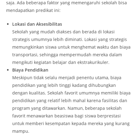
saja. Ada beberapa faktor yang memengaruhi sekolah bisa
mendapatkan predikat ini:
Lokasi dan Aksesibilitas
Sekolah yang mudah diakses dan berada di lokasi
strategis umumnya lebih diminati. Lokasi yang strategis
memungkinkan siswa untuk menghemat waktu dan biaya
transportasi, sehingga mempermudah mereka dalam
mengikuti kegiatan belajar dan ekstrakurikuler.
Biaya Pendidikan
Meskipun tidak selalu menjadi penentu utama, biaya
pendidikan yang lebih tinggi kadang dihubungkan
dengan kualitas. Sekolah favorit umumnya memiliki biaya
pendidikan yang relatif lebih mahal karena fasilitas dan
program yang ditawarkan. Namun, beberapa sekolah
favorit menawarkan beasiswa bagi siswa berprestasi
untuk memberi kesempatan kepada mereka yang kurang
mampu.