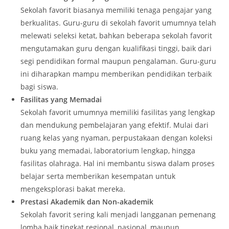
Sekolah favorit biasanya memiliki tenaga pengajar yang
berkualitas. Guru-guru di sekolah favorit umumnya telah
melewati seleksi ketat, bahkan beberapa sekolah favorit
mengutamakan guru dengan kualifikasi tinggi, baik dari
segi pendidikan formal maupun pengalaman. Guru-guru
ini diharapkan mampu memberikan pendidikan terbaik
bagi siswa.
Fasilitas yang Memadai
Sekolah favorit umumnya memiliki fasilitas yang lengkap
dan mendukung pembelajaran yang efektif. Mulai dari
ruang kelas yang nyaman, perpustakaan dengan koleksi
buku yang memadai, laboratorium lengkap, hingga
fasilitas olahraga. Hal ini membantu siswa dalam proses
belajar serta memberikan kesempatan untuk
mengeksplorasi bakat mereka.
Prestasi Akademik dan Non-akademik
Sekolah favorit sering kali menjadi langganan pemenang
lomba baik tingkat regional, nasional, maupun