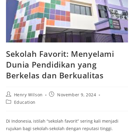
Sekolah Favorit: Menyelami
Dunia Pendidikan yang
Berkelas dan Berkualitas
Post
Post
Henry Wilson
November 9, 2024
author:
published:
Post
Education
category:
Di Indonesia, istilah “sekolah favorit” sering kali menjadi
rujukan bagi sekolah-sekolah dengan reputasi tinggi.