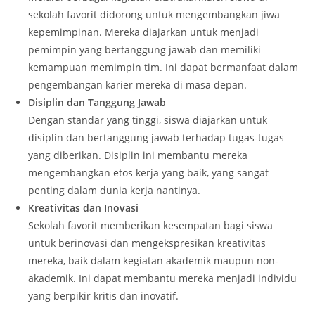
sekolah favorit didorong untuk mengembangkan jiwa
kepemimpinan. Mereka diajarkan untuk menjadi
pemimpin yang bertanggung jawab dan memiliki
kemampuan memimpin tim. Ini dapat bermanfaat dalam
pengembangan karier mereka di masa depan.
Disiplin dan Tanggung Jawab
Dengan standar yang tinggi, siswa diajarkan untuk
disiplin dan bertanggung jawab terhadap tugas-tugas
yang diberikan. Disiplin ini membantu mereka
mengembangkan etos kerja yang baik, yang sangat
penting dalam dunia kerja nantinya.
Kreativitas dan Inovasi
Sekolah favorit memberikan kesempatan bagi siswa
untuk berinovasi dan mengekspresikan kreativitas
mereka, baik dalam kegiatan akademik maupun non-
akademik. Ini dapat membantu mereka menjadi individu
yang berpikir kritis dan inovatif.