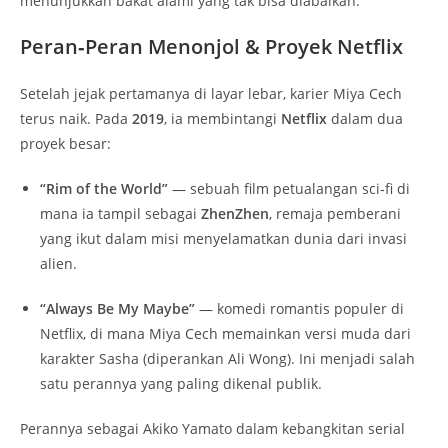
menunjukkan bakat alami yang tak bisa diabaikan.
Peran‑Peran Menonjol & Proyek Netflix
Setelah jejak pertamanya di layar lebar, karier Miya Cech
terus naik. Pada
2019
, ia membintangi
Netflix
dalam dua
proyek besar:
“Rim of the World”
— sebuah film petualangan sci‑fi di
mana ia tampil sebagai
ZhenZhen
, remaja pemberani
yang ikut dalam misi menyelamatkan dunia dari invasi
alien.
“Always Be My Maybe”
— komedi romantis populer di
Netflix, di mana Miya Cech memainkan versi muda dari
karakter Sasha (diperankan Ali Wong). Ini menjadi salah
satu perannya yang paling dikenal publik.
Perannya sebagai Akiko Yamato dalam kebangkitan serial