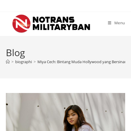
Skip
to
content
Menu
Blog
>
biographi
>
Miya Cech: Bintang Muda Hollywood yang Bersinar dar