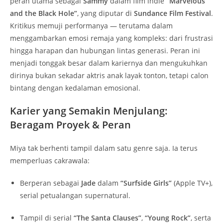
peran utama sebagai
Sammy
dalam film indie
“Marvelous
and the Black Hole”
, yang diputar di
Sundance Film Festival
.
Kritikus memuji performanya — terutama dalam
menggambarkan emosi remaja yang kompleks: dari frustrasi
hingga harapan dan hubungan lintas generasi. Peran ini
menjadi tonggak besar dalam kariernya dan mengukuhkan
dirinya bukan sekadar aktris anak layak tonton, tetapi calon
bintang dengan kedalaman emosional.
Karier yang Semakin Menjulang:
Beragam Proyek & Peran
Miya tak berhenti tampil dalam satu genre saja. Ia terus
memperluas cakrawala:
Berperan sebagai
Jade
dalam
“Surfside Girls”
(Apple TV+),
serial petualangan supernatural.
Tampil di serial
“The Santa Clauses”
,
“Young Rock”
, serta