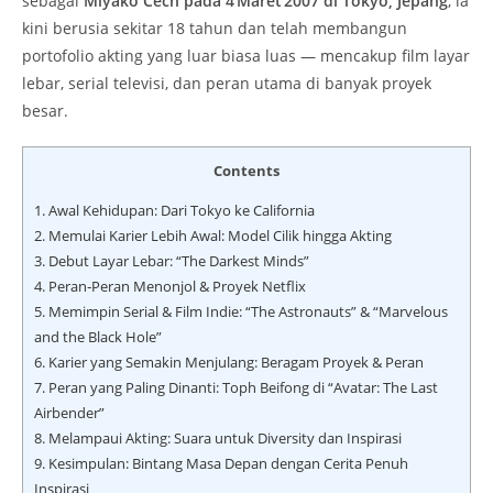
sebagai
Miyako Cech pada 4 Maret 2007 di Tokyo, Jepang
, ia
kini berusia sekitar 18 tahun dan telah membangun
portofolio akting yang luar biasa luas — mencakup film layar
lebar, serial televisi, dan peran utama di banyak proyek
besar.
Contents
1.
Awal Kehidupan: Dari Tokyo ke California
2.
Memulai Karier Lebih Awal: Model Cilik hingga Akting
3.
Debut Layar Lebar: “The Darkest Minds”
4.
Peran‑Peran Menonjol & Proyek Netflix
5.
Memimpin Serial & Film Indie: “The Astronauts” & “Marvelous
and the Black Hole”
6.
Karier yang Semakin Menjulang: Beragam Proyek & Peran
7.
Peran yang Paling Dinanti: Toph Beifong di “Avatar: The Last
Airbender”
8.
Melampaui Akting: Suara untuk Diversity dan Inspirasi
9.
Kesimpulan: Bintang Masa Depan dengan Cerita Penuh
Inspirasi