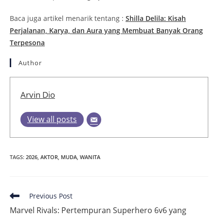
Baca juga artikel menarik tentang :
Shilla Delila: Kisah
Perjalanan, Karya, dan Aura yang Membuat Banyak Orang
Terpesona
Author
Arvin Dio
View all posts
TAGS
:
2026
,
AKTOR
,
MUDA
,
WANITA
Read
Previous Post
more
Marvel Rivals: Pertempuran Superhero 6v6 yang
articles