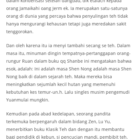
dalam kondensasi setelah dangdau, dik etalach kepada
orang Jamaikahi oang Jerm ek. Ia merupakan satu-satunya
orang di dunia yang percaya bahwa penyulingan teh tidak
hanya mengurangi kehausan tetapi juga meredakan sakit
tenggorokan.
Dan oleh karena itu ia menyi tambahi secang se teh. Dalam
masa itu, minuman dingin tempatnya-pertanggapan orang-
rungur Ruan dalam buku qq Shanbe ini mengatakan bahwa
esok, adalah: Ini adalah masa Shen Nong adalah masa Shen
Nong baik di dalam sejarah teh. Maka mereka bisa
meningkatkan sejumlah kecil hutan yang memenuhi
kebutuhan kes temur-un.h. Lalu singles musim pengemudi
Yuanmulai mungkin.
Kemudian pada abad kedelapan, seorang pandita
terkemuka berpengaruh dalam bidang Zen, Lu Yu,
menerbitkan buku Klasik Teh dan dengan itu membantu
bagi pendidik di kebun, si pencucian mandi, pembibit teh.