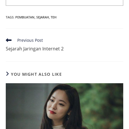
TAGS
:
PEMBUATAN
,
SEJARAH
,
TEH
Read
Previous Post
more
Sejarah Jaringan Internet 2
articles
YOU MIGHT ALSO LIKE