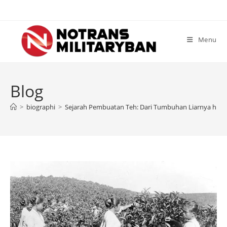
Skip
to
content
Menu
Blog
>
biographi
>
Sejarah Pembuatan Teh: Dari Tumbuhan Liarnya hing