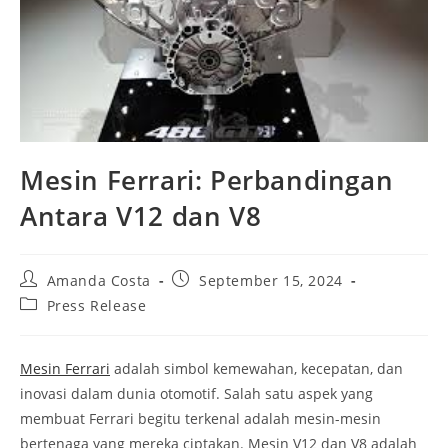
Mesin Ferrari: Perbandingan
Antara V12 dan V8
Post
Post
Amanda Costa
September 15, 2024
author:
published:
Post
Press Release
category:
Mesin Ferrari
adalah simbol kemewahan, kecepatan, dan
inovasi dalam dunia otomotif. Salah satu aspek yang
membuat Ferrari begitu terkenal adalah mesin-mesin
bertenaga yang mereka ciptakan. Mesin V12 dan V8 adalah