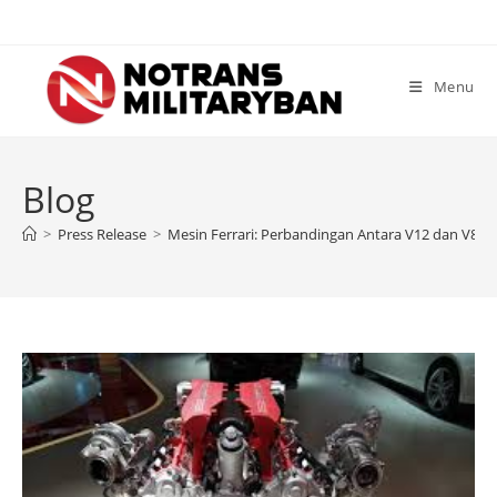
Skip
to
content
Menu
Blog
>
Press Release
>
Mesin Ferrari: Perbandingan Antara V12 dan V8