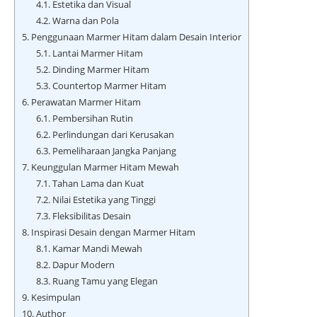
4.1.
Estetika dan Visual
4.2.
Warna dan Pola
5.
Penggunaan Marmer Hitam dalam Desain Interior
5.1.
Lantai Marmer Hitam
5.2.
Dinding Marmer Hitam
5.3.
Countertop Marmer Hitam
6.
Perawatan Marmer Hitam
6.1.
Pembersihan Rutin
6.2.
Perlindungan dari Kerusakan
6.3.
Pemeliharaan Jangka Panjang
7.
Keunggulan Marmer Hitam Mewah
7.1.
Tahan Lama dan Kuat
7.2.
Nilai Estetika yang Tinggi
7.3.
Fleksibilitas Desain
8.
Inspirasi Desain dengan Marmer Hitam
8.1.
Kamar Mandi Mewah
8.2.
Dapur Modern
8.3.
Ruang Tamu yang Elegan
9.
Kesimpulan
10.
Author