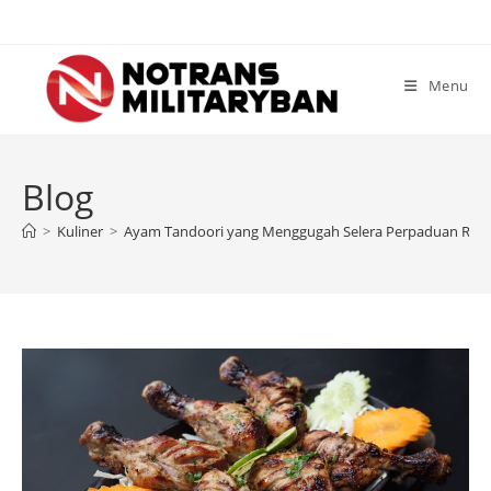
Skip
to
content
Menu
Blog
>
Kuliner
>
Ayam Tandoori yang Menggugah Selera Perpaduan Re