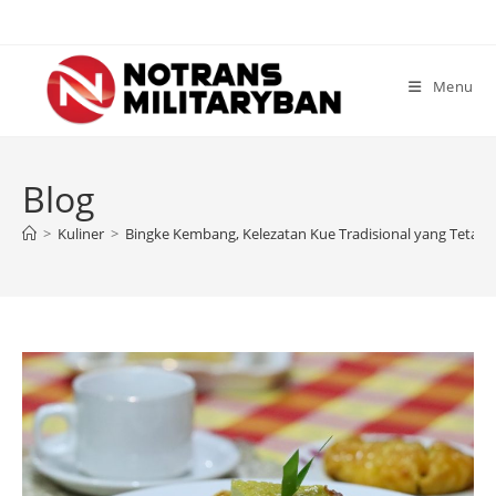
Skip
to
content
Menu
Blog
>
Kuliner
>
Bingke Kembang, Kelezatan Kue Tradisional yang Tetap M