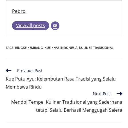
Pedro
View all posts
TAGS
:
BINGKE KEMBANG
,
KUE KHAS INDONESIA
,
KULINER TRADISIONAL
Read
Previous Post
more
Kue Putu Ayu: Kelembutan Rasa Tradisi yang Selalu
articles
Membawa Rindu
Next Post
Mendol Tempe, Kuliner Tradisional yang Sederhana
tetapi Selalu Berhasil Menggugah Selera