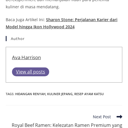
kuliner di masa mendatang.
Baca Juga Artikel Ini:
Sharon Stone: Perjalanan Karier dari
Model hingga Ikon Hollywood 2024
Author
Ava Harrison
View all posts
TAGS
:
HIDANGAN RENYAH
,
KULINER JEPANG
,
RESEP AYAM KATSU
Read
Next Post
more
Royal Beef Ramen: Kelezatan Ramen Premium yang
articles