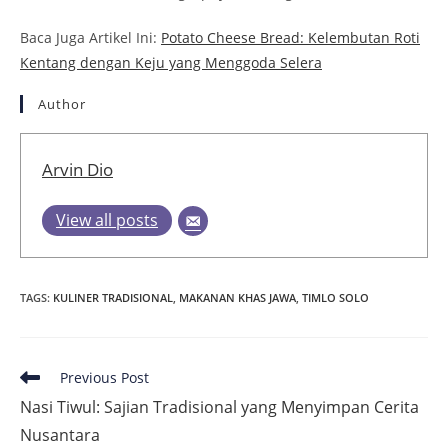
Baca Juga Artikel Ini:
Potato Cheese Bread: Kelembutan Roti
Kentang dengan Keju yang Menggoda Selera
Author
Arvin Dio
View all posts
TAGS
:
KULINER TRADISIONAL
,
MAKANAN KHAS JAWA
,
TIMLO SOLO
Read
Previous Post
more
Nasi Tiwul: Sajian Tradisional yang Menyimpan Cerita
articles
Nusantara