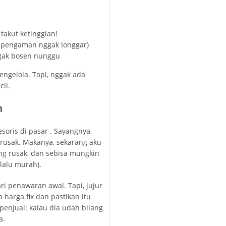
takut ketinggian!
k pengaman nggak longgar)
ggak bosen nunggu
ngelola. Tapi, nggak ada
il.
m
soris di pasar . Sayangnya,
rusak. Makanya, sekarang aku
ng rusak, dan sebisa mungkin
lalu murah).
i penawaran awal. Tapi, jujur
 harga fix dan pastikan itu
 penjual: kalau dia udah bilang
a.