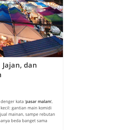
 Jajan, dan
n
 denger kata ‘
pasar malam
‘,
kecil: gantian main komidi
jual mainan, sampe rebutan
ananya beda banget sama