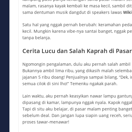
malam, rasanya kayak kembali ke masa kecil, sambil d
sama dentuman musik dangdut di speakers lawas
Wiki
Satu hal yang nggak pernah berubah: keramahan ped
kecil. Mungkin karena vibe-nya santai banget, nggak pe
tanpa belanja.
Cerita Lucu dan Salah Kaprah di Pasa
Ngomongin pengalaman, dulu aku pernah salah ambil u
Bukannya ambil lima ribu, yang dikasih malah selemba
jajanan 5 ribu doang! Penjualnya sampai bilang, “Dek, i
semua cilok di sini lho!” Temenku ngakak parah.
Lain waktu, aku pernah keasyikan nawar lampu gantung
dipasang di kamar, lampunya nggak nyala. Kapok nggak
Tapi di situ aku belajar, di pasar malam penting bange
sebelum deal. Dan jangan lupa siapin uang receh, ser
proses tawar-menawar!