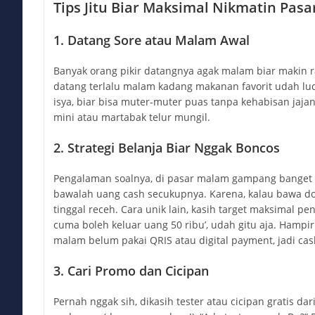
Tips Jitu Biar Maksimal Nikmatin Pas
1. Datang Sore atau Malam Awal
Banyak orang pikir datangnya agak malam biar makin ra
datang terlalu malam kadang makanan favorit udah l
isya, biar bisa muter-muter puas tanpa kehabisan jaja
mini atau martabak telur mungil.
2. Strategi Belanja Biar Nggak Boncos
Pengalaman soalnya, di pasar malam gampang banget k
bawalah uang cash secukupnya. Karena, kalau bawa do
tinggal receh. Cara unik lain, kasih target maksimal pe
cuma boleh keluar uang 50 ribu’, udah gitu aja. Hamp
malam belum pakai QRIS atau digital payment, jadi cash
3. Cari Promo dan Cicipan
Pernah nggak sih, dikasih tester atau cicipan gratis dar