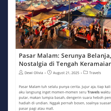
Pasar Malam: Serunya Belanja,
Nostalgia di Tengah Keramaia
Post
Post
Post
Dewi Olivia
August 21, 2025
Travels
author:
published:
category:
Pasar Malam tuh selalu punya cerita. Jujur aja, tiap kali
aku langsung inget momen-momen seru
Travels
waktu 
putar, makan lumpia basah, dengerin suara heboh pen
hadiah di undian. Nggak pernah bosen, soalnya suas
pasar pagi atau mall.