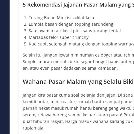
5 Rekomendasi Jajanan Pasar Malam yang S
Terang Bulan Mini isi coklat-keju
Lumpia basah dengan topping serundeng
Sate ayam tusuk kecil plus saus kacang kental
Martabak telor super crunchy
Kue cubit setengah matang dengan topping warna-
Selain itu, jangan lewatin minuman es doger atau teh 
Simple, murah meriah, bikin segar banget habis puter
an, atau even pasar dadakan selama Ramadan.
Wahana Pasar Malam yang Selalu Biki
Jangan kira pasar cuma soal belanja dan jajan. Di sana
komidi putar, mini coaster, rumah hantu sampai game t
pernah nekat masuk rumah hantu bareng geng waktu S
serem, ketawa bareng sampe keluar suara parau! Pokokn
buat hiburan rakyat. Harga masuk wahana kadang cukup
rupiah aja!