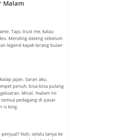
ar Malam
me. Tapi, trust me, kalau
udes. Mending dateng sebelum
nan legend kayak terang bulan
alap jajan. Saran aku,
mpet penuh, bisa-bisa pulang
ngeluaran. Misal, ‘malam ini
ir semua pedagang di pasar
 is king.
i penjual? Nah, selalu tanya ke