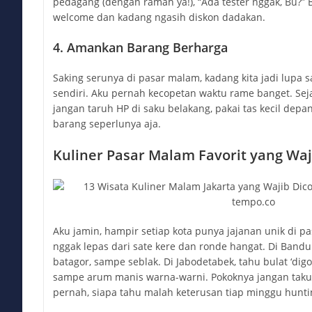
pedagang (dengan ramah ya!), “Ada tester nggak, Bu?” 
welcome dan kadang ngasih diskon dadakan.
4. Amankan Barang Berharga
Saking serunya di pasar malam, kadang kita jadi lup
sendiri. Aku pernah kecopetan waktu rame banget. Sejak
jangan taruh HP di saku belakang, pakai tas kecil dep
barang seperlunya aja.
Kuliner Pasar Malam Favorit yang Waj
Aku jamin, hampir setiap kota punya jajanan unik di pasa
nggak lepas dari sate kere dan ronde hangat. Di Bandun
batagor, sampe seblak. Di Jabodetabek, tahu bulat ‘dig
sampe arum manis warna-warni. Pokoknya jangan taku
pernah, siapa tahu malah keterusan tiap minggu huntin