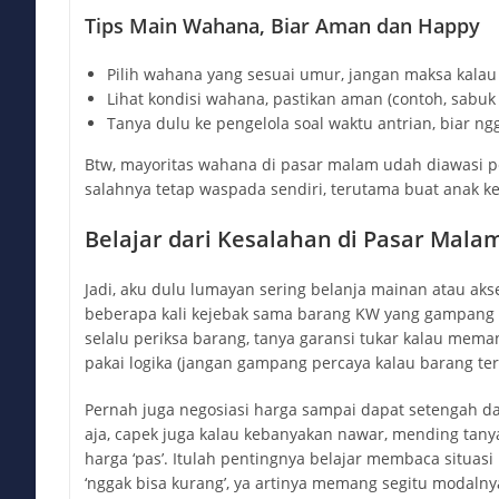
Tips Main Wahana, Biar Aman dan Happy
Pilih wahana yang sesuai umur, jangan maksa kalau 
Lihat kondisi wahana, pastikan aman (contoh, sabu
Tanya dulu ke pengelola soal waktu antrian, biar n
Btw, mayoritas wahana di pasar malam udah diawasi pe
salahnya tetap waspada sendiri, terutama buat anak kec
Belajar dari Kesalahan di Pasar Mala
Jadi, aku dulu lumayan sering belanja mainan atau akse
beberapa kali kejebak sama barang KW yang gampang 
selalu periksa barang, tanya garansi tukar kalau mema
pakai logika (jangan gampang percaya kalau barang ter
Pernah juga negosiasi harga sampai dapat setengah dar
aja, capek juga kalau kebanyakan nawar, mending tanya
harga ‘pas’. Itulah pentingnya belajar membaca situasi
‘nggak bisa kurang’, ya artinya memang segitu modalny