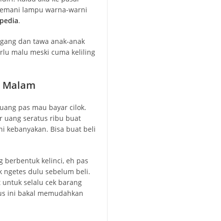
itemani lampu warna-warni
pedia
.
agang dan tawa anak-anak
rlu malu meski cuma keliling
r Malam
ang pas mau bayar cilok.
r uang seratus ribu buat
ni kebanyakan. Bisa buat beli
 berbentuk kelinci, eh pas
 ngetes dulu sebelum beli.
t untuk selalu cek barang
ius ini bakal memudahkan