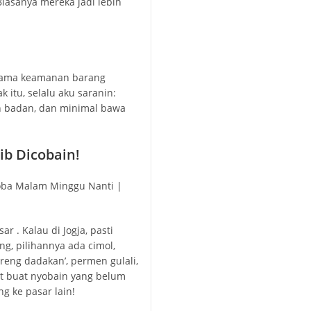
Biasanya mereka jadi lebih
a sama keamanan barang
 itu, selalu aku saranin:
an badan, dan minimal bawa
ib Dicobain!
r . Kalau di Jogja, pasti
g, pilihannya ada cimol,
oreng dadakan’, permen gulali,
t buat nyobain yang belum
g ke pasar lain!