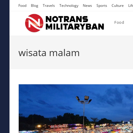
Skip
Food
Blog
Travels
Technology
News
Sports
Culture
Lif
to
content
Food
wisata malam