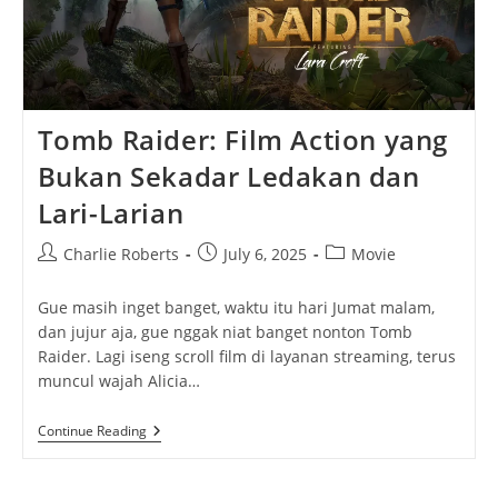
Tomb Raider: Film Action yang
Bukan Sekadar Ledakan dan
Lari-Larian
Post
Post
Post
Charlie Roberts
July 6, 2025
Movie
author:
published:
category:
Gue masih inget banget, waktu itu hari Jumat malam,
dan jujur aja, gue nggak niat banget nonton Tomb
Raider. Lagi iseng scroll film di layanan streaming, terus
muncul wajah Alicia…
Tomb
Continue Reading
Raider:
Film
Action