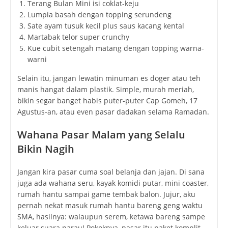
Terang Bulan Mini isi coklat-keju
Lumpia basah dengan topping serundeng
Sate ayam tusuk kecil plus saus kacang kental
Martabak telor super crunchy
Kue cubit setengah matang dengan topping warna-
warni
Selain itu, jangan lewatin minuman es doger atau teh
manis hangat dalam plastik. Simple, murah meriah,
bikin segar banget habis puter-puter Cap Gomeh, 17
Agustus-an, atau even pasar dadakan selama Ramadan.
Wahana Pasar Malam yang Selalu
Bikin Nagih
Jangan kira pasar cuma soal belanja dan jajan. Di sana
juga ada wahana seru, kayak komidi putar, mini coaster,
rumah hantu sampai game tembak balon. Jujur, aku
pernah nekat masuk rumah hantu bareng geng waktu
SMA, hasilnya: walaupun serem, ketawa bareng sampe
keluar suara parau! Pokoknya, pasar itu paket komplit