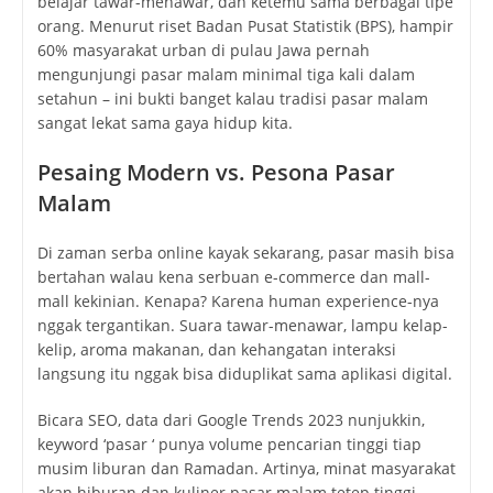
belajar tawar-menawar, dan ketemu sama berbagai tipe
orang. Menurut riset Badan Pusat Statistik (BPS), hampir
60% masyarakat urban di pulau Jawa pernah
mengunjungi pasar malam minimal tiga kali dalam
setahun – ini bukti banget kalau tradisi pasar malam
sangat lekat sama gaya hidup kita.
Pesaing Modern vs. Pesona Pasar
Malam
Di zaman serba online kayak sekarang, pasar masih bisa
bertahan walau kena serbuan e-commerce dan mall-
mall kekinian. Kenapa? Karena human experience-nya
nggak tergantikan. Suara tawar-menawar, lampu kelap-
kelip, aroma makanan, dan kehangatan interaksi
langsung itu nggak bisa diduplikat sama aplikasi digital.
Bicara SEO, data dari Google Trends 2023 nunjukkin,
keyword ‘pasar ‘ punya volume pencarian tinggi tiap
musim liburan dan Ramadan. Artinya, minat masyarakat
akan hiburan dan kuliner pasar malam tetep tinggi,