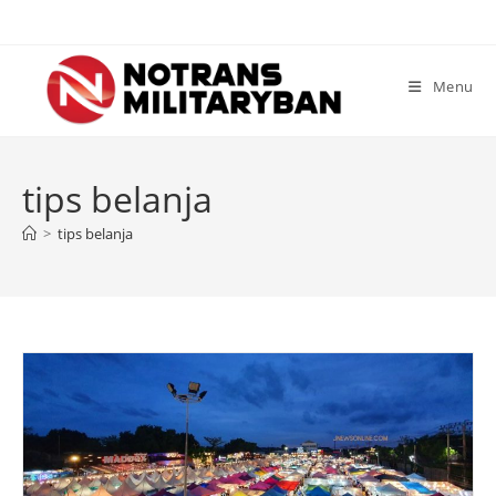
Skip
to
content
Menu
tips belanja
>
tips belanja