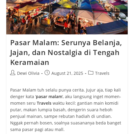
Pasar Malam: Serunya Belanja,
Jajan, dan Nostalgia di Tengah
Keramaian
Post
Post
Post
Dewi Olivia
August 21, 2025
Travels
author:
published:
category:
Pasar Malam tuh selalu punya cerita. Jujur aja, tiap kali
denger kata ‘
pasar malam
‘, aku langsung inget momen-
momen seru
Travels
waktu kecil: gantian main komidi
putar, makan lumpia basah, dengerin suara heboh
penjual mainan, sampe rebutan hadiah di undian.
Nggak pernah bosen, soalnya suasananya beda banget
sama pasar pagi atau mall.