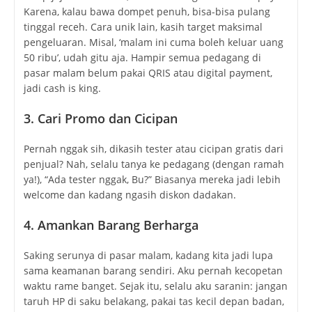
Karena, kalau bawa dompet penuh, bisa-bisa pulang
tinggal receh. Cara unik lain, kasih target maksimal
pengeluaran. Misal, ‘malam ini cuma boleh keluar uang
50 ribu’, udah gitu aja. Hampir semua pedagang di
pasar malam belum pakai QRIS atau digital payment,
jadi cash is king.
3. Cari Promo dan Cicipan
Pernah nggak sih, dikasih tester atau cicipan gratis dari
penjual? Nah, selalu tanya ke pedagang (dengan ramah
ya!), “Ada tester nggak, Bu?” Biasanya mereka jadi lebih
welcome dan kadang ngasih diskon dadakan.
4. Amankan Barang Berharga
Saking serunya di pasar malam, kadang kita jadi lupa
sama keamanan barang sendiri. Aku pernah kecopetan
waktu rame banget. Sejak itu, selalu aku saranin: jangan
taruh HP di saku belakang, pakai tas kecil depan badan,