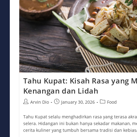
Tahu Kupat: Kisah Rasa yang
Kenangan dan Lidah
Post
Post
Post
Arvin Dio
January 30, 2026
Food
author:
published:
category:
Tahu Kupat selalu menghadirkan rasa yang terasa akr
selera. Hidangan ini bukan hanya sekadar makanan, me
cerita kuliner yang tumbuh bersama tradisi dan kebia