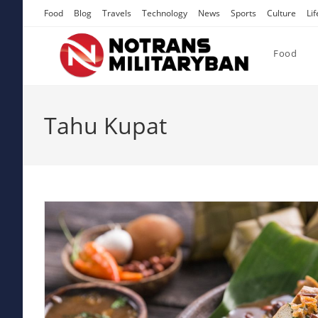
Skip
Food
Blog
Travels
Technology
News
Sports
Culture
Lif
to
content
Food
Tahu Kupat