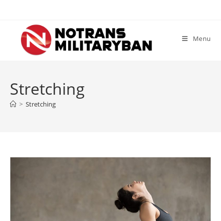
Skip
to
content
Menu
Stretching
>
Stretching