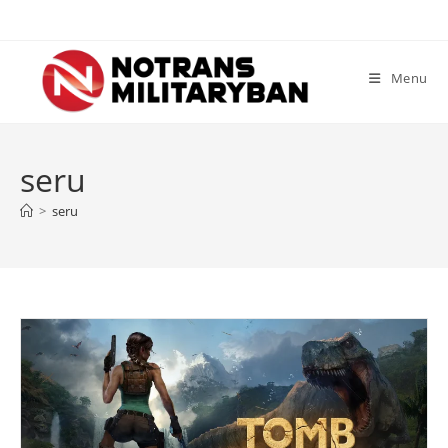
Skip
to
content
Menu
seru
>
seru