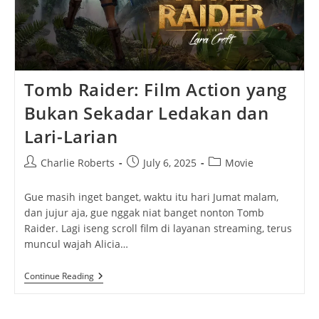
Tomb Raider: Film Action yang
Bukan Sekadar Ledakan dan
Lari-Larian
Post
Post
Post
Charlie Roberts
July 6, 2025
Movie
author:
published:
category:
Gue masih inget banget, waktu itu hari Jumat malam,
dan jujur aja, gue nggak niat banget nonton Tomb
Raider. Lagi iseng scroll film di layanan streaming, terus
muncul wajah Alicia…
Tomb
Continue Reading
Raider:
Film
Action