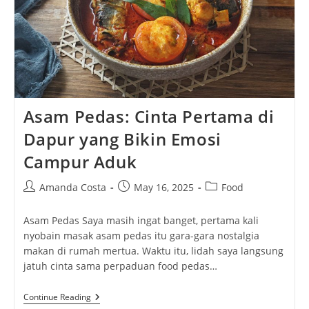
Asam Pedas: Cinta Pertama di
Dapur yang Bikin Emosi
Campur Aduk
Post
Post
Post
Amanda Costa
May 16, 2025
Food
author:
published:
category:
Asam Pedas Saya masih ingat banget, pertama kali
nyobain masak asam pedas itu gara-gara nostalgia
makan di rumah mertua. Waktu itu, lidah saya langsung
jatuh cinta sama perpaduan food pedas…
Asam
Continue Reading
Pedas: