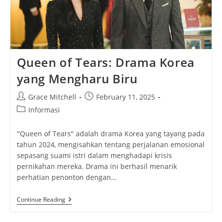
Queen of Tears: Drama Korea
yang Mengharu Biru
Post
Post
Grace Mitchell
February 11, 2025
author:
published:
Post
Informasi
category:
"Queen of Tears" adalah drama Korea yang tayang pada
tahun 2024, mengisahkan tentang perjalanan emosional
sepasang suami istri dalam menghadapi krisis
pernikahan mereka. Drama ini berhasil menarik
perhatian penonton dengan…
Queen
Continue Reading
Of
Tears: