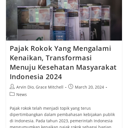
Pajak Rokok Yang Mengalami
Kenaikan, Transformasi
Menuju Kesehatan Masyarakat
Indonesia 2024
Post
Post
Arvin Dio
,
Grace Mitchell
March 20, 2024
author:
published:
Post
News
category:
Pajak rokok telah menjadi topik yang terus
dipertimbangkan dalam pembahasan kebijakan publik
di Indonesia. Pada tahun 2023, pemerintah Indonesia
mengumumkan kenaikan pajak rokok sebagai bagian