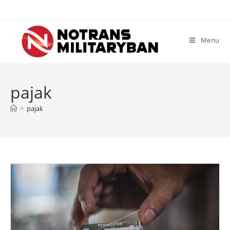
Skip
to
content
Menu
pajak
>
pajak