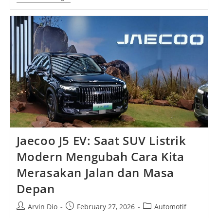
J5
EV
Premium:
Ketika
Gaya,
Teknologi,
Dan
Masa
Depan
Bertemu
Dalam
Satu
Kendaraan
Listrik
Jaecoo J5 EV: Saat SUV Listrik
Modern Mengubah Cara Kita
Merasakan Jalan dan Masa
Depan
Post
Post
Post
Arvin Dio
February 27, 2026
Automotif
author:
published:
category: