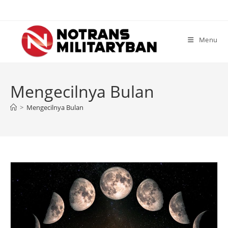
Skip
to
content
Menu
Mengecilnya Bulan
>
Mengecilnya Bulan