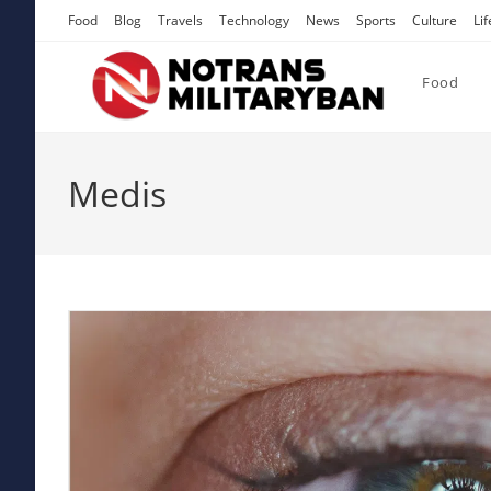
Skip
Food
Blog
Travels
Technology
News
Sports
Culture
Lif
to
content
Food
Medis