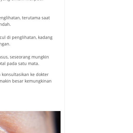
englihatan, terutama saat
endah.
ul di penglihatan, kadang
ngan.
asus, seseorang mungkin
tal pada satu mata.
a konsultasikan ke dokter
emakin besar kemungkinan