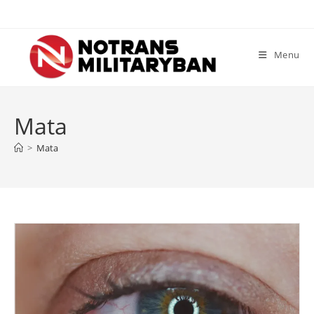
Skip
to
content
Menu
Mata
>
Mata