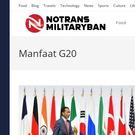
Skip
Food
Blog
Travels
Technology
News
Sports
Culture
Lif
to
content
Food
Manfaat G20