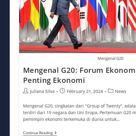
Mengenal G20
Mengenal G20: Forum Ekonomi
Penting Ekonomi
Post
Post
Post
Juliana Silva
February 21, 2024
News
author:
published:
category:
Mengenal G20, singkatan dari "Group of Twenty", adala
terdiri dari 19 negara dan Uni Eropa. Pertemuan G20 
pemimpin ekonomi terkemuka di dunia untuk…
Mengenal
Continue Reading