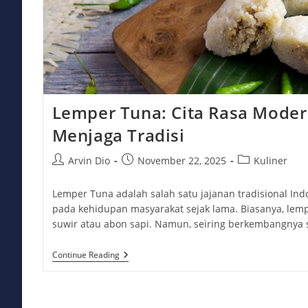
Lemper Tuna: Cita Rasa Moder
Menjaga Tradisi
Post
Post
Post
Arvin Dio
November 22, 2025
Kuliner
author:
published:
category:
Lemper Tuna adalah salah satu jajanan tradisional In
pada kehidupan masyarakat sejak lama. Biasanya, lem
suwir atau abon sapi. Namun, seiring berkembangnya 
Lemper
Continue Reading
Tuna:
Cita
Rasa
Modern