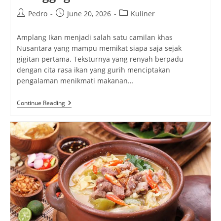
Post
Post
Post
Pedro
June 20, 2026
Kuliner
author:
published:
category:
Amplang Ikan menjadi salah satu camilan khas
Nusantara yang mampu memikat siapa saja sejak
gigitan pertama. Teksturnya yang renyah berpadu
dengan cita rasa ikan yang gurih menciptakan
pengalaman menikmati makanan…
Amplang
Continue Reading
Ikan,
Camilan
Gurih
Khas
Nusantara
Yang
Selalu
Menggugah
Selera