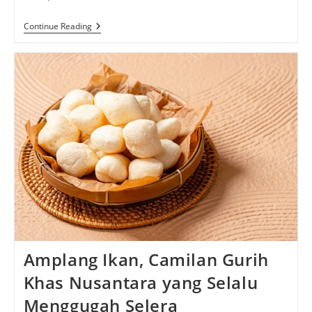
Prol
Continue Reading
Tape,
Cita
Rasa
Lembut
Yang
Selalu
Berhasil
Menghadirkan
Kehangatan
Di
Setiap
Gigitan
Amplang Ikan, Camilan Gurih
Khas Nusantara yang Selalu
Menggugah Selera