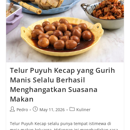
Selalu
Mengundang
Rindu
Telur Puyuh Kecap yang Gurih
Manis Selalu Berhasil
Menghangatkan Suasana
Makan
Post
Post
Post
Pedro
May 11, 2026
Kuliner
author:
published:
category:
Telur Puyuh Kecap selalu punya tempat istimewa di
meja makan keluarga. Hidangan ini menghadirkan rasa