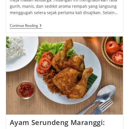
gurih, manis, dan sedikit aroma rempah yang langsung
menggugah selera sejak pertama kali disajikan. Selain…
Telur
Continue Reading
Puyuh
Kecap
Yang
Gurih
Manis
Selalu
Berhasil
Menghangatkan
Suasana
Makan
Ayam Serundeng Maranggi: