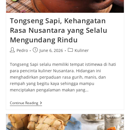
Tongseng Sapi, Kehangatan
Rasa Nusantara yang Selalu
Mengundang Rindu
Post
Post
Post
Pedro
June 6, 2026
Kuliner
author:
published:
category:
Tongseng Sapi selalu memiliki tempat istimewa di hati
para pencinta kuliner Nusantara. Hidangan ini
menghadirkan perpaduan rasa gurih, manis, dan
rempah yang begitu kaya sehingga mampu
menciptakan pengalaman makan yang…
Tongseng
Continue Reading
Sapi,
Kehangatan
Rasa
Nusantara
Yang