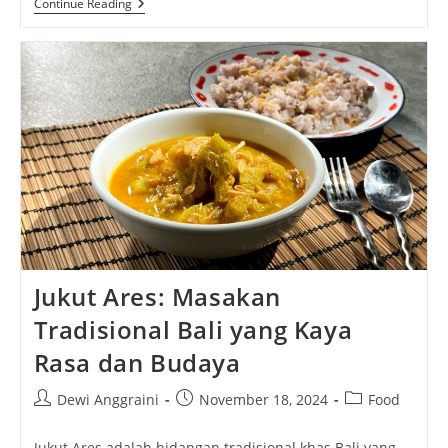
Tipat
Continue Reading
Cantok:
Kuliner
Tradisional
Bali
Yang
Menggugah
Selera
Jukut Ares: Masakan
Tradisional Bali yang Kaya
Rasa dan Budaya
Post
Post
Post
Dewi Anggraini
November 18, 2024
Food
author:
published:
category:
Jukut Ares adalah hidangan tradisional khas Bali yang