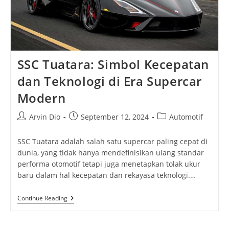
SSC Tuatara: Simbol Kecepatan
dan Teknologi di Era Supercar
Modern
Post
Post
Post
Arvin Dio
September 12, 2024
Automotif
author:
published:
category:
SSC Tuatara adalah salah satu supercar paling cepat di
dunia, yang tidak hanya mendefinisikan ulang standar
performa otomotif tetapi juga menetapkan tolak ukur
baru dalam hal kecepatan dan rekayasa teknologi.…
SSC
Continue Reading
Tuatara:
Simbol
Kecepatan