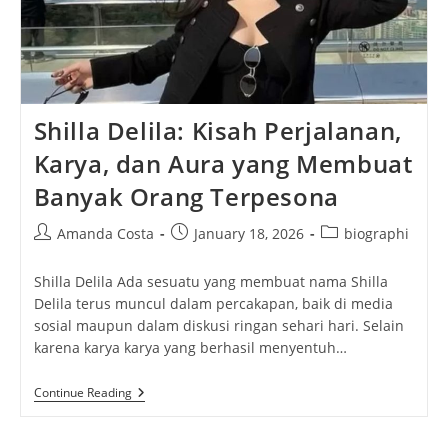
Shilla Delila: Kisah Perjalanan,
Karya, dan Aura yang Membuat
Banyak Orang Terpesona
Post
Post
Post
Amanda Costa
January 18, 2026
biographi
author:
published:
category:
Shilla Delila Ada sesuatu yang membuat nama Shilla
Delila terus muncul dalam percakapan, baik di media
sosial maupun dalam diskusi ringan sehari hari. Selain
karena karya karya yang berhasil menyentuh…
Shilla
Continue Reading
Delila:
Kisah
Perjalanan,