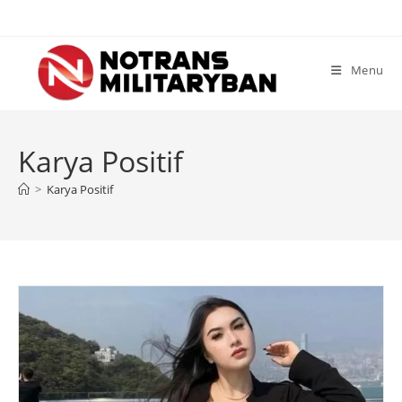
Skip
to
content
Menu
Karya Positif
>
Karya Positif