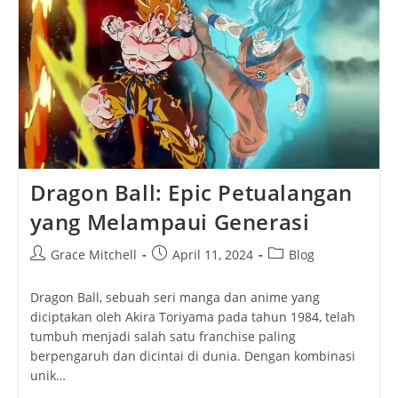
Film
Animasi
Underrated
Yang
Layak
Kamu
Tonton
Ulang
Dragon Ball: Epic Petualangan
yang Melampaui Generasi
Post
Post
Post
Grace Mitchell
April 11, 2024
Blog
author:
published:
category:
Dragon Ball, sebuah seri manga dan anime yang
diciptakan oleh Akira Toriyama pada tahun 1984, telah
tumbuh menjadi salah satu franchise paling
berpengaruh dan dicintai di dunia. Dengan kombinasi
unik…