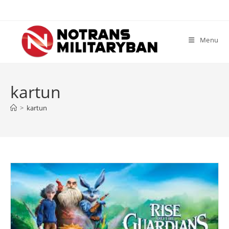
Skip
to
content
Menu
kartun
>
kartun