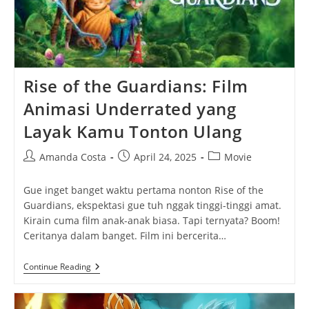
Rise of the Guardians: Film
Animasi Underrated yang
Layak Kamu Tonton Ulang
Post
Post
Post
Amanda Costa
April 24, 2025
Movie
author:
published:
category:
Gue inget banget waktu pertama nonton Rise of the
Guardians, ekspektasi gue tuh nggak tinggi-tinggi amat.
Kirain cuma film anak-anak biasa. Tapi ternyata? Boom!
Ceritanya dalam banget. Film ini bercerita…
Rise
Continue Reading
Of
The
Guardians: