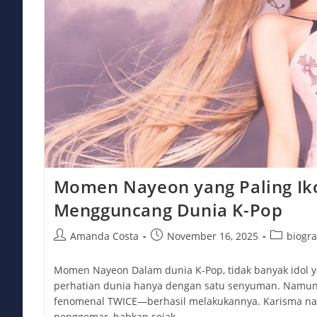
Momen Nayeon yang Paling Ik
Mengguncang Dunia K-Pop
Post
Post
Post
Amanda Costa
November 16, 2025
biogra
author:
published:
category:
Momen Nayeon Dalam dunia K-Pop, tidak banyak idol y
perhatian dunia hanya dengan satu senyuman. Nam
fenomenal TWICE—berhasil melakukannya. Karisma na
penggemar, bahkan sejak…