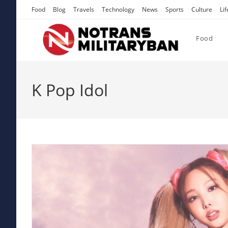
Skip
Food
Blog
Travels
Technology
News
Sports
Culture
Lif
to
content
Food
K Pop Idol