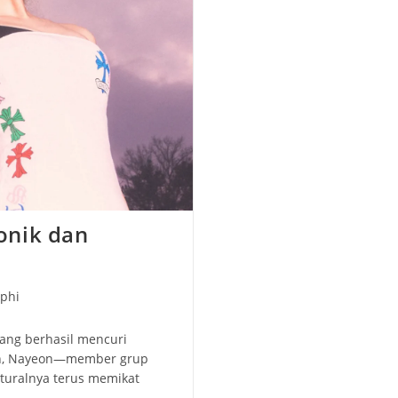
onik dan
phi
ang berhasil mencuri
un, Nayeon—member grup
turalnya terus memikat