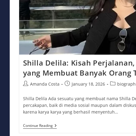
Shilla Delila: Kisah Perjalanan
yang Membuat Banyak Orang 
Post
Post
Post
Amanda Costa
January 18, 2026
biograph
author:
published:
category:
Shilla Delila Ada sesuatu yang membuat nama Shilla D
percakapan, baik di media sosial maupun dalam diskusi 
karena karya karya yang berhasil menyentuh…
Shilla
Continue Reading
Delila:
Kisah