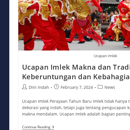
Ucapan Imlek
Ucapan Imlek Makna dan Trad
Keberuntungan dan Kebahagi
Post
Post
Post
Dini Indah
February 7, 2024
News
author:
published:
category:
Ucapan Imlek Perayaan Tahun Baru Imlek tidak hanya 
dekorasi yang indah, tetapi juga tentang pengucapan
makna mendalam. Ucapan Imlek adalah bagian pentin
Ucapan
Continue Reading