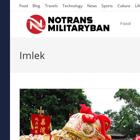
Skip
Food
Blog
Travels
Technology
News
Sports
Culture
Lif
to
content
Food
Imlek