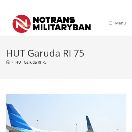
Skip
to
content
Menu
HUT Garuda RI 75
>
HUT Garuda RI 75