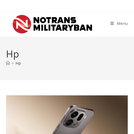
Skip
to
content
Menu
Hp
>
Hp