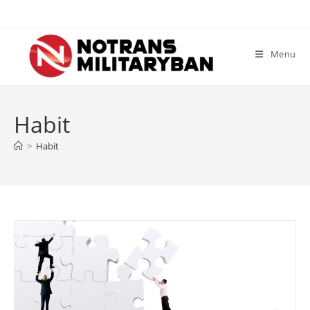
Skip
to
content
Menu
Habit
>
Habit