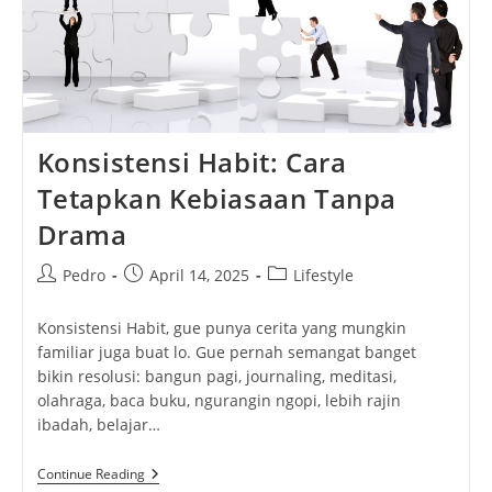
Konsistensi Habit: Cara
Tetapkan Kebiasaan Tanpa
Drama
Post
Post
Post
Pedro
April 14, 2025
Lifestyle
author:
published:
category:
Konsistensi Habit, gue punya cerita yang mungkin
familiar juga buat lo. Gue pernah semangat banget
bikin resolusi: bangun pagi, journaling, meditasi,
olahraga, baca buku, ngurangin ngopi, lebih rajin
ibadah, belajar…
Konsistensi
Continue Reading
Habit: