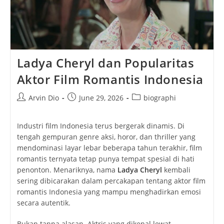
Ladya Cheryl dan Popularitas
Aktor Film Romantis Indonesia
Post
Post
Post
Arvin Dio
June 29, 2026
biographi
author:
published:
category:
Industri film Indonesia terus bergerak dinamis. Di
tengah gempuran genre aksi, horor, dan thriller yang
mendominasi layar lebar beberapa tahun terakhir, film
romantis ternyata tetap punya tempat spesial di hati
penonton. Menariknya, nama
Ladya Cheryl
kembali
sering dibicarakan dalam percakapan tentang aktor film
romantis Indonesia yang mampu menghadirkan emosi
secara autentik.
Bukan tanpa alasan. Aktris yang dikenal lewat