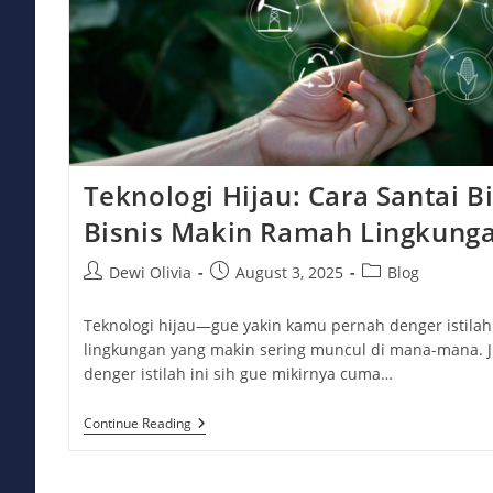
Teknologi Hijau: Cara Santai B
Bisnis Makin Ramah Lingkunga
Post
Post
Post
Dewi Olivia
August 3, 2025
Blog
author:
published:
category:
Teknologi hijau—gue yakin kamu pernah denger istilah i
lingkungan yang makin sering muncul di mana-mana. Ju
denger istilah ini sih gue mikirnya cuma…
Teknologi
Continue Reading
Hijau:
Cara
Santai