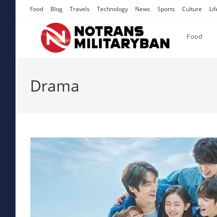
Skip
Food
Blog
Travels
Technology
News
Sports
Culture
Lif
to
content
Food
Drama