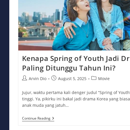
Kenapa Spring of Youth Jadi 
Paling Ditunggu Tahun Ini?
Post
Post
Post
Arvin Dio
August 5, 2025
Movie
author:
published:
category:
Jujur, waktu pertama kali denger judul “Spring of Youth
tinggi. Ya, pikirku ini bakal jadi drama Korea yang bia
anak muda yang jatuh…
Kenapa
Continue Reading
Spring
Of